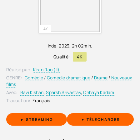
4K
Inde
,
2023
, 2h 02min.
Qualité:
4K
Réalisé par:
Kiran Rao (II)
GENRE:
Comédie
/
Comédie dramatique
/
Drame
/
Nouveaux
films
Avec:
Ravi Kishan
,
Sparsh Srivastav
,
Chhaya Kadam
Traduction:
Français
► STREAMING
▼ TÉLÉCHARGER