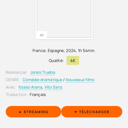
4K
France
,
Espagne
,
2024
, 1h 54min.
Qualité:
4K
Réalisé par:
Jonás Trueba
GENRE:
Comédie dramatique
/
Nouveaux films
Avec:
Itsaso Arana
,
Vito Sanz
Traduction:
Français
► STREAMING
▼ TÉLÉCHARGER